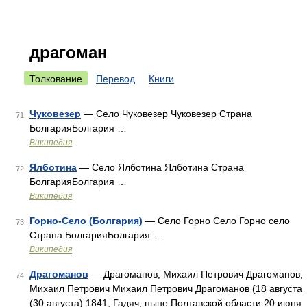
драгоман
Толкование
Перевод
Книги
Чуковезер
— Село Чуковезер Чуковезер Страна
71
БолгарияБолгария …
Википедия
Ялботина
— Село Ялботина Ялботина Страна
72
БолгарияБолгария …
Википедия
Горно-Село (Болгария)
— Село Горно Село Горно село
73
Страна БолгарияБолгария …
Википедия
Драгоманов
— Драгоманов, Михаил Петрович Драгоманов,
74
Михаил Петрович Михаил Петрович Драгоманов (18 августа
(30 августа) 1841, Гадяч, ныне Полтавской области 20 июня