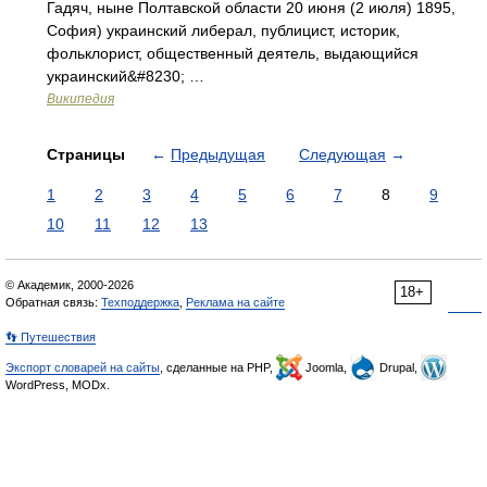
Гадяч, ныне Полтавской области 20 июня (2 июля) 1895,
София) украинский либерал, публицист, историк,
фольклорист, общественный деятель, выдающийся
украинский&#8230; …
Википедия
Страницы
←
Предыдущая
Следующая
→
1
2
3
4
5
6
7
8
9
10
11
12
13
© Академик, 2000-2026
18+
Обратная связь:
Техподдержка
,
Реклама на сайте
👣 Путешествия
Экспорт словарей на сайты
, сделанные на PHP,
Joomla,
Drupal,
WordPress, MODx.